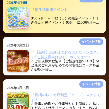
2026年4月4日
「新生活応援イベント」
3/30（月）～ 4/12（日）の限定イベント！【
新生活応援イベント 】90分 12,000円オー...
イベント情報
2026年3月21日
「【新橋】烏森口にある大人なメンエスが
♪『ご新規様向け割引』やってます！」
♬ご新規様大歓迎♬【ご新規様割START】💎
当店のご利用が初めてのお客様はコース料金
が2,000円割...
イベント情報
2026年3月13日
「新橋の駅チカ店舗型『メンズエステ』で
す！」
お仕事の合間やお仕事帰りにお気軽にお越し
ください！サラリーマンの方ですと、飲みに