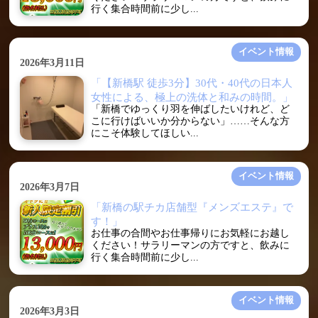
行く集合時間前に少し...
イベント情報
2026年3月11日
「【新橋駅 徒歩3分】30代・40代の日本人
女性による、極上の洗体と和みの時間。」
「新橋でゆっくり羽を伸ばしたいけれど、ど
こに行けばいいか分からない」……そんな方
にこそ体験してほしい...
イベント情報
2026年3月7日
「新橋の駅チカ店舗型『メンズエステ』で
す！」
お仕事の合間やお仕事帰りにお気軽にお越し
ください！サラリーマンの方ですと、飲みに
行く集合時間前に少し...
イベント情報
2026年3月3日