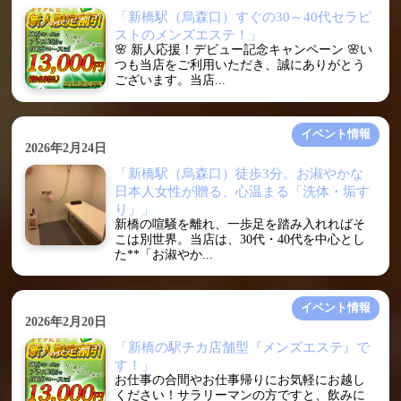
「新橋駅（烏森口）すぐの30～40代セラピ
ストのメンズエステ！」
🌸 新人応援！デビュー記念キャンペーン 🌸い
つも当店をご利用いただき、誠にありがとう
ございます。当店...
イベント情報
2026年2月24日
「新橋駅（烏森口）徒歩3分。お淑やかな
日本人女性が贈る、心温まる「洗体・垢す
り」」
新橋の喧騒を離れ、一歩足を踏み入れればそ
こは別世界。当店は、30代・40代を中心とし
た**「お淑やか...
イベント情報
2026年2月20日
「新橋の駅チカ店舗型『メンズエステ』で
す！」
お仕事の合間やお仕事帰りにお気軽にお越し
ください！サラリーマンの方ですと、飲みに